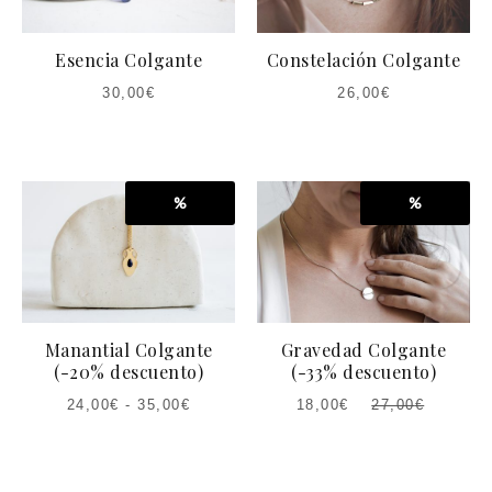
Esencia Colgante
Constelación Colgante
30,00
€
26,00
€
%
%
Manantial Colgante
Gravedad Colgante
(-20% descuento)
(-33% descuento)
24,00
€
-
35,00
€
18,00
€
27,00
€
EL
EL
PRECIO
PRECIO
ACTUAL
ORIGINAL