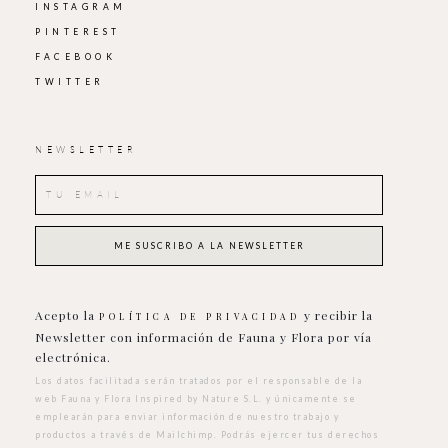
INSTAGRAM
PINTEREST
FACEBOOK
TWITTER
NEWSLETTER
Acepto la
y recibir la
POLÍTICA DE PRIVACIDAD
Newsletter con información de Fauna y Flora por vía
electrónica.
Los datos facilitada serán tratados por el responsable de la
web Fauna y Flora Inspired by Nature S.L. y únicamente se
emplearán para enviar información de nuestro trabajo y
productos a través de Mailchimp. Podrás ejercer tus derechos