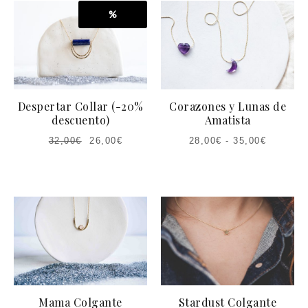
ES:
ERA:
%
18,00€.
27,00€.
Despertar Collar (-20%
Corazones y Lunas de
descuento)
Amatista
32,00
€
26,00
€
28,00
€
-
35,00
€
Mama Colgante
Stardust Colgante