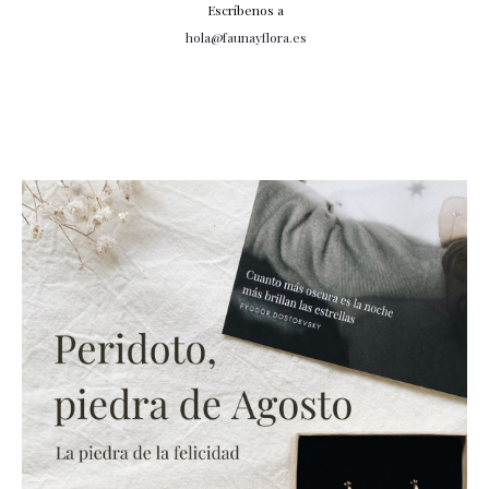
Escríbenos a
hola@faunayflora.es