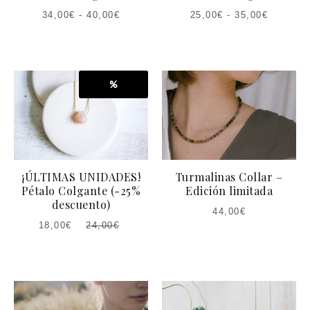
34,00
€
-
40,00
€
25,00
€
-
35,00
€
%
¡ÚLTIMAS UNIDADES!
Turmalinas Collar –
Pétalo Colgante (-25%
Edición limitada
descuento)
44,00
€
18,00
€
24,00
€
EL
EL
PRECIO
PRECIO
ACTUAL
ORIGINAL
ES:
ERA:
18,00€.
24,00€.