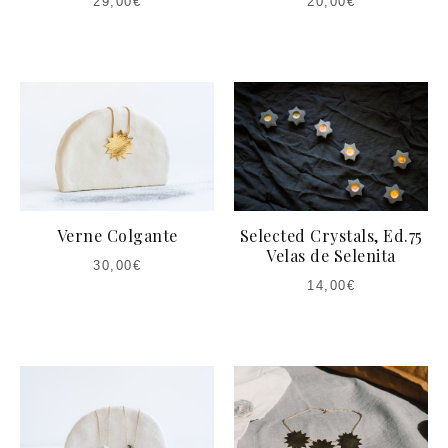
29,00
€
20,00
€
Verne Colgante
Selected Crystals, Ed.75
Velas de Selenita
30,00
€
14,00
€