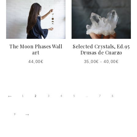
The Moon Phases Wall
Selected Crystals, Ed.95
art
Drusas de Cuarzo
44,00
€
35,00
€
-
40,00
€
1
2
3
4
5
…
7
8
9