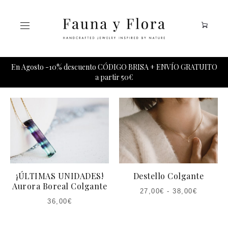
Tu carrito esta vacio.
En Agosto -10% descuento CÓDIGO BRISA + ENVÍO GRATUITO
a partir 50€
¡ÚLTIMAS UNIDADES!
Destello Colgante
Aurora Boreal Colgante
27,00
€
-
38,00
€
36,00
€