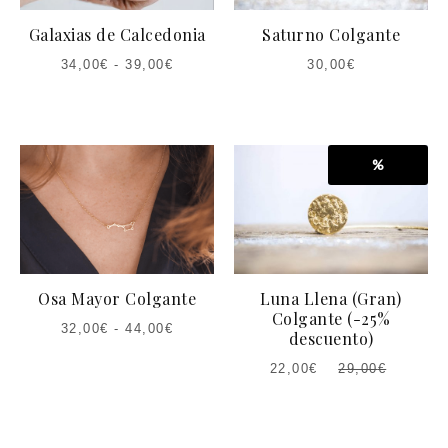
Galaxias de Calcedonia
Saturno Colgante
34,00
€
-
39,00
€
30,00
€
%
Osa Mayor Colgante
Luna Llena (Gran)
Colgante (-25%
32,00
€
-
44,00
€
descuento)
22,00
€
29,00
€
EL
EL
PRECIO
PRECIO
ACTUAL
ORIGINAL