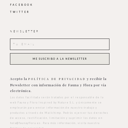
FACEBOOK
TWITTER
NEWSLETTER
Acepto la
y recibir la
POLÍTICA DE PRIVACIDAD
Newsletter con información de Fauna y Flora por vía
electrónica.
Los datos facilitada serán tratados por el responsable de la
web Fauna y Flora Inspired by Nature S.L. y únicamente se
emplearán para enviar información de nuestro trabajo y
productos a través de Mailchimp. Podrás ejercer tus derechos
de acceso, rectificación, limitación y suprimir los datos en
hola@faunayflora.es
. Para más información, visita nuestra